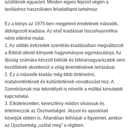
szülőknek egyaránt. Minden egyes fejezet végén a
tanításhoz használatos feladatlapot tartalmaz.
Ez a könyv az 1975-ben megjelent eredetinek második,
átdolgozott kiadása. Az első kiadással összehasonlítva
némi eltérést mutat.
1. Az utóbbi évtizedek szentírás-kiadásaiban megváltozott
a Bibliát alkotó könyvek hagyományos egymásutánja. Az
ifjúság számára készült bibliák és bibliamagyarázatok sem
kezdődnek okvetlenül a világ teremtésének leírásával.
2. Ez a második kiadás még több történelmi,
irodalomtörténeti és kultúrtörténeti vonatkozást hoz. A
Szentírásnak mai tekintélyét is növelik a múlttal kimutatott
kapcsolatai.
3. Elkötelezetten, keresztény módon olvassuk és
értelmezzük az Ószövetséget. Jézust és apostolait
követjük ebben is. Állandóan felhívjuk a figyelmet, amikor
az Újszövetség „szólal meg” a régiben.