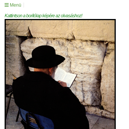
Menü
Kattintson a borítólap képére az olvasáshoz!