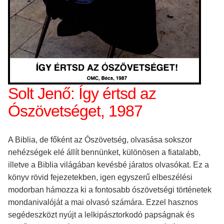
Solt Jenő: Így értsd az
Ószövetséget, 1987
A Biblia, de főként az Ószövetség, olvasása sokszor
nehézségek elé állít bennünket, különösen a fiatalabb,
illetve a Biblia világában kevésbé járatos olvasókat. Ez a
könyv rövid fejezetekben, igen egyszerű elbeszélési
modorban hámozza ki a fontosabb ószövetségi történetek
mondanivalóját a mai olvasó számára. Ezzel hasznos
segédeszközt nyújt a lelkipásztorkodó papságnak és