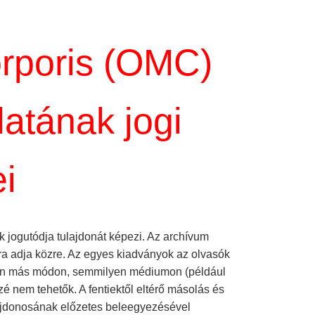
orporis (OMC)
atának jogi
ei
k jogutódja tulajdonát képezi. Az archívum
ra adja közre. Az egyes kiadványok az olvasók
yen más módon, semmilyen médiumon (például
 nem tehetők. A fentiektől eltérő másolás és
ajdonosának előzetes beleegyezésével