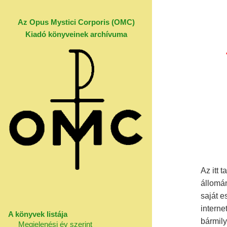
Az Opus Mystici Corporis (OMC)
Kiadó könyveinek archívuma
Az itt 
állomán
saját 
interne
A könyvek listája
bármil
Megjelenési év szerint