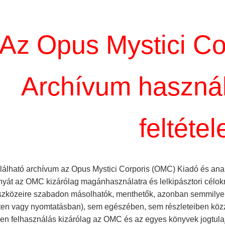
Az Opus Mystici C
Archívum használ
feltétel
található archívum az Opus Mystici Corporis (OMC) Kiadó és ana
yát az OMC kizárólag magánhasználatra és lelkipásztori célok
eszközeire szabadon másolhatók, menthetők, azonban semmil
ten vagy nyomtatásban), sem egészében, sem részleteiben közzé
yen felhasználás kizárólag az OMC és az egyes könyvek jogtul