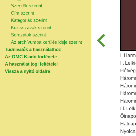
Szerzők szerint
Cím szerint
Kategóriák szerint
Kulcsszavak szerint
Sorozatok szerint
Az archívumba kerülés ideje szerint
Tudnivalók a használathoz
I. Harm
Az OMC Kiadó története
II. Lel
A használat jogi feltételei
Hétvégi
Vissza a nyitó oldalra
Háromna
Háromna
Háromn
Háromn
III. Le
Ötnapos
Hatnap
Nyolcn