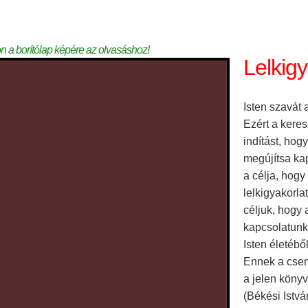
on a borítólap képére az olvasáshoz!
Lelkig
Isten szavát
Ezért a keres
indítást, ho
megújítsa kap
a célja, hogy
lelkigyakorl
céljuk, hogy 
kapcsolatunka
Isten életéből
Ennek a csen
a jelen könyv
(Békési Istv