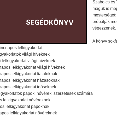
Szabolcs és T
maguk is meg 
mesterségét;
próbálják meg
végezzenek.
A könyv sokfa
incnapos lelkigyakorlat
kigyakorlatok világi híveknek
 lelkigyakorlat világi híveknek
pos lelkigyakorlat világi híveknek
pos lelkigyakorlat fiataloknak
apos lelkigyakorlat házasoknak
apos lelkigyakorlat időseknek
lkigyakorlatok papok, nővérek, szerzetesek számára
 lelkigyakorlat nővéreknek
os lelkigyakorlat papoknak
apos lelkigyakorlat nővéreknek