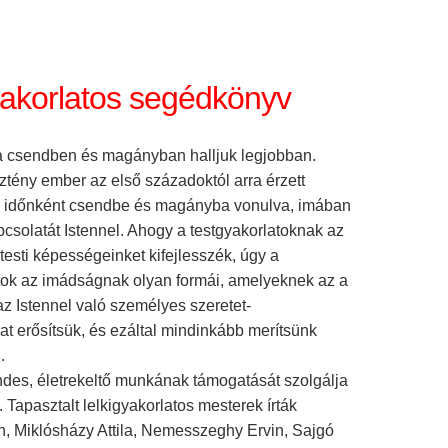
yakorlatos segédkönyv
 a csendben és magányban halljuk legjobban.
ztény ember az első századoktól arra érzett
gy időnként csendbe és magányba vonulva, imában
csolatát Istennel. Ahogy a testgyakorlatoknak az
 testi képességeinket kifejlesszék, úgy a
atok az imádságnak olyan formái, amelyeknek az a
az Istennel való személyes szeretet-
t erősítsük, és ezáltal mindinkább merítsünk
.
des, életrekeltő munkának támogatását szolgálja
. Tapasztalt lelkigyakorlatos mesterek írták
án, Miklósházy Attila, Nemesszeghy Ervin, Sajgó