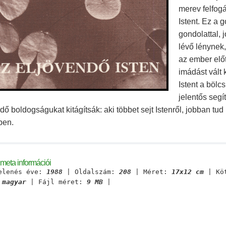
merev felfog
Istent. Ez a 
gondolattal, 
lévő lénynek,
az ember előt
imádást vált k
Istent a bölc
jelentős segí
dő boldogságukat kitágítsák: aki többet sejt Istenről, jobban tu
ben.
meta információi
elenés éve:
1988
| Oldalszám:
208
| Méret:
17x12 cm
| Kö
:
magyar
| Fájl méret:
9 MB
|