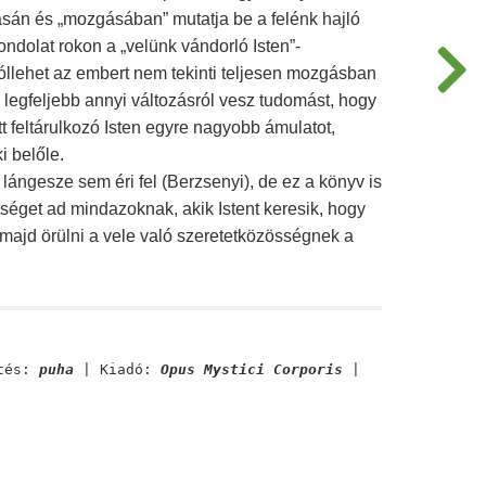
ásán és „mozgásában” mutatja be a felénk hajló
gondolat rokon a „velünk vándorló Isten”-
jóllehet az embert nem tekinti teljesen mozgásban
 legfeljebb annyi változásról vesz tudomást, hogy
t feltárulkozó Isten egyre nagyobb ámulatot,
i belőle.
s lángesze sem éri fel (Berzsenyi), de ez a könyv is
tséget ad mindazoknak, akik Istent keresik, hogy
d majd örülni a vele való szeretetközösségnek a
tés:
puha
| Kiadó:
Opus Mystici Corporis
|