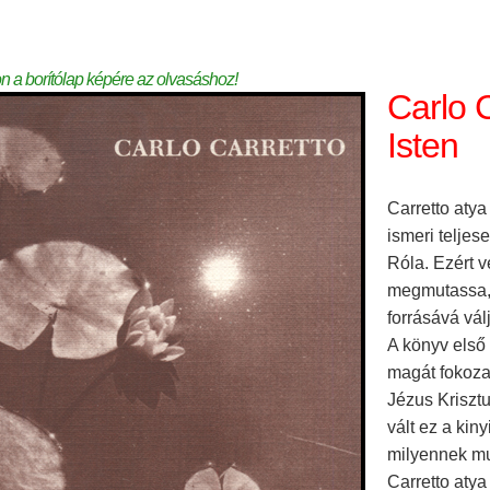
on a borítólap képére az olvasáshoz!
Carlo C
Isten
Carretto atya
ismeri teljes
Róla. Ezért v
megmutassa, 
forrásává vál
A könyv első
magát fokoza
Jézus Krisztu
vált ez a kin
milyennek mu
Carretto aty