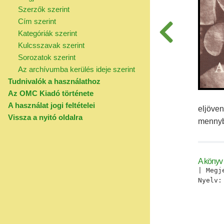
Szerzők szerint
Cím szerint
Kategóriák szerint
Kulcsszavak szerint
Sorozatok szerint
Az archívumba kerülés ideje szerint
Tudnivalók a használathoz
Az OMC Kiadó története
A használat jogi feltételei
eljöven
Vissza a nyitó oldalra
menny
A könyv 
| Megj
Nyelv