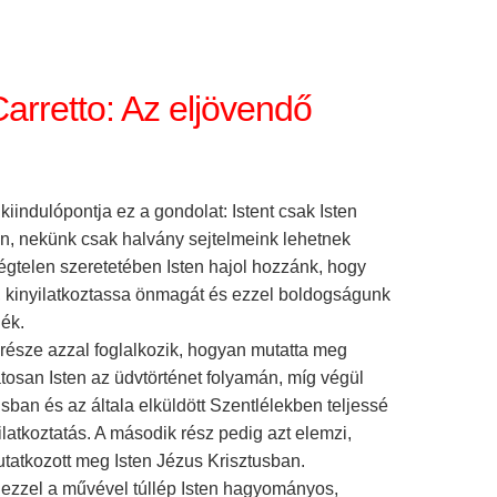
arretto: Az eljövendő
 kiindulópontja ez a gondolat: Istent csak Isten
en, nekünk csak halvány sejtelmeink lehetnek
égtelen szeretetében Isten hajol hozzánk, hogy
kinyilatkoztassa önmagát és ezzel boldogságunk
jék.
 része azzal foglalkozik, hogyan mutatta meg
tosan Isten az üdvtörténet folyamán, míg végül
sban és az általa elküldött Szentlélekben teljessé
yilatkoztatás. A második rész pedig azt elemzi,
tatkozott meg Isten Jézus Krisztusban.
a ezzel a művével túllép Isten hagyományos,